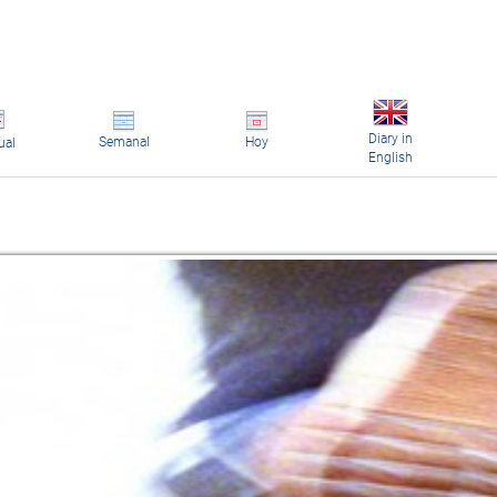
Diary in
Semanal
Hoy
ual
English