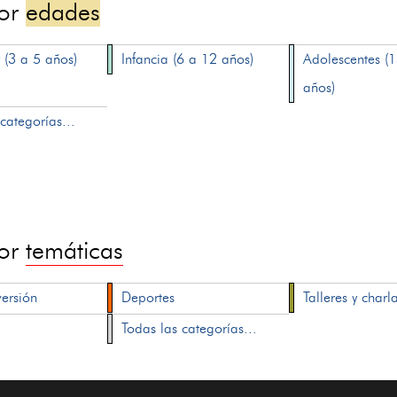
por
edades
 (3 a 5 años)
Infancia (6 a 12 años)
Adolescentes (
años)
categorías...
por
temáticas
versión
Deportes
Talleres y charl
Todas las categorías...