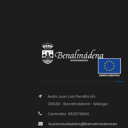
Avda. Juan Luis Peralta s/n
29639 - Benalmádena - Málaga
Centralita : 952579800
buzonciudadano@benalmadena.es