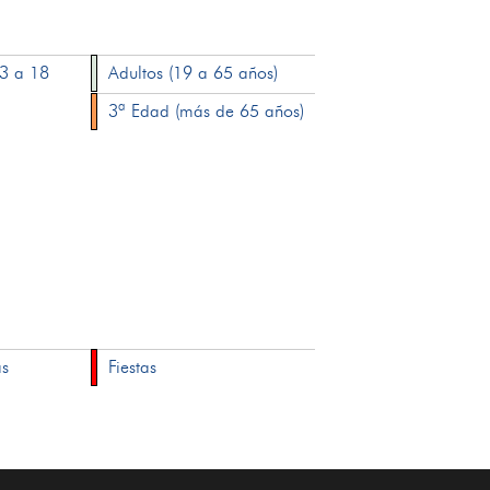
13 a 18
Adultos (19 a 65 años)
3ª Edad (más de 65 años)
as
Fiestas