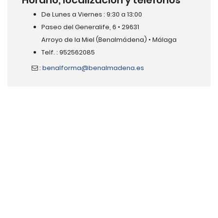
Horario, localización y teléfonos
De Lunes a Viernes : 9:30 a 13:00
Paseo del Generalife, 6 • 29631
Arroyo de la Miel (Benalmádena) • Málaga
Telf. : 952562085
:
benalforma@benalmadena.es