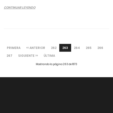
CONTINUAR LEYENDO
PRIMERA
<< ANTERIOR
262
263
264
265
266
267
SIGUIENTE >>
ÚLTIMA
Mostrando la página 263 de 1873