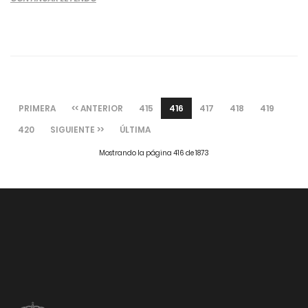
PRIMERA
<< ANTERIOR
415
416
417
418
419
420
SIGUIENTE >>
ÚLTIMA
Mostrando la página 416 de 1873