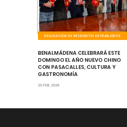
 EXTRANJEROS
DELEGACIÓN DE RESIDENTES EXTRANJER
ARÁ ESTE
EL CASTILLO EL BIL BIL ACOGE 
EVO CHINO
FIN DE SEMANA LA FIESTA GAU
LTURA Y
CULTURA, MÚSICA Y GASTRO
ARGENTINA EN EL CORAZÓN DE
BENALMÁDENA
25 SEP, 2025