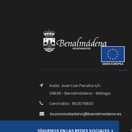
Avda. Juan Luis Peralta s/n
29639 - Benalmádena - Málaga
Centralita : 952579800
buzonciudadano@benalmadena.es
SÍGUENOS EN LAS REDES SOCIALES