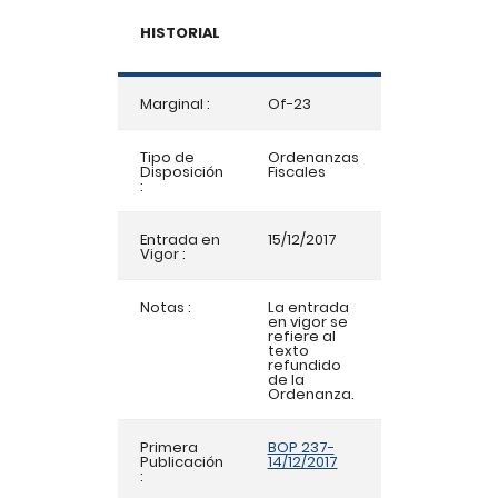
HISTORIAL
Marginal :
Of-23
Tipo de
Ordenanzas
Disposición
Fiscales
:
Entrada en
15/12/2017
Vigor :
Notas :
La entrada
en vigor se
refiere al
texto
refundido
de la
Ordenanza.
Primera
BOP 237-
Publicación
14/12/2017
: