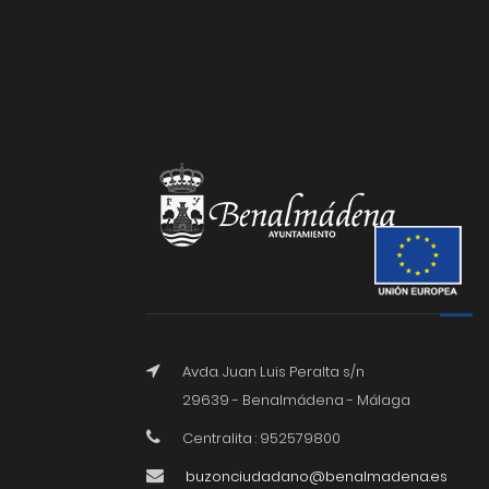
Avda. Juan Luis Peralta s/n
29639 - Benalmádena - Málaga
Centralita : 952579800
buzonciudadano@benalmadena.es