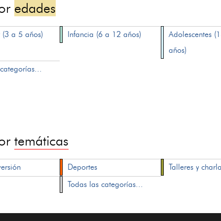
por
edades
 (3 a 5 años)
Infancia (6 a 12 años)
Adolescentes (
años)
categorías...
por
temáticas
versión
Deportes
Talleres y charl
Todas las categorías...