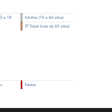
13 a 18
Adultos (19 a 65 años)
3ª Edad (más de 65 años)
as
Fiestas