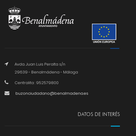
Avda. Juan Luis Peralta s/n
29639 - Benalmádena - Málaga
Centralita : 952579800
buzonciudadano@benalmadena.es
DATOS DE INTERÉS