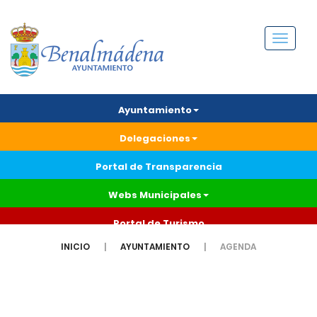
Menú
Ayuntamiento
Delegaciones
Portal de Transparencia
Webs Municipales
Portal de Turismo
INICIO
AYUNTAMIENTO
AGENDA