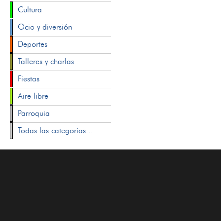
Cultura
Ocio y diversión
Deportes
Talleres y charlas
Fiestas
Aire libre
Parroquia
Todas las categorías...