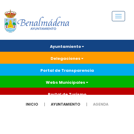
Menú
Ayuntamiento
Delegaciones
Portal de Transparencia
Webs Municipales
Portal de Turismo
INICIO
AYUNTAMIENTO
AGENDA