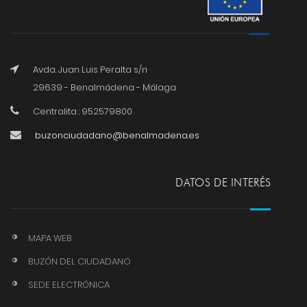
Avda. Juan Luis Peralta s/n
29639 - Benalmádena - Málaga
Centralita : 952579800
buzonciudadano@benalmadena.es
DATOS DE INTERÉS
MAPA WEB
BUZÓN DEL CIUDADANO
SEDE ELECTRÓNICA