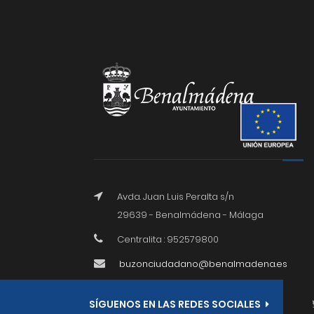
Avda. Juan Luis Peralta s/n
29639 - Benalmádena - Málaga
Centralita : 952579800
buzonciudadano@benalmadena.es
SÍGUENOS EN LAS REDES SOCIALES