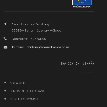
Avda. Juan Luis Peralta s/n
29639 - Benalmádena - Málaga
Centralita : 952579800
buzonciudadano@benalmadena.es
DATOS DE INTERÉS
MAPA WEB
BUZÓN DEL CIUDADANO
SEDE ELECTRÓNICA