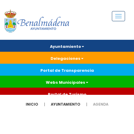
Menú
Ayuntamiento
Delegaciones
Portal de Transparencia
Webs Municipales
Portal de Turismo
INICIO
AYUNTAMIENTO
AGENDA