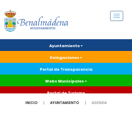
Menú
Ayuntamiento
Delegaciones
Portal de Transparencia
Webs Municipales
Portal de Turismo
INICIO
AYUNTAMIENTO
AGENDA