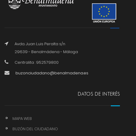
Avda. Juan Luis Peralta s/n
29639 - Benalmádena - Málaga
Centralita : 952579800
buzonciudadano@benalmadena.es
DATOS DE INTERÉS
MAPA WEB
BUZÓN DEL CIUDADANO