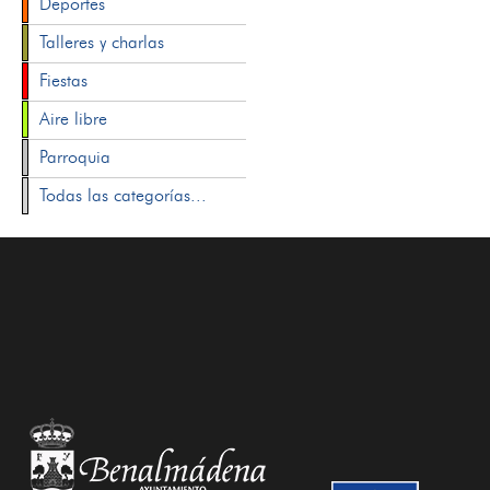
Deportes
Talleres y charlas
Fiestas
Aire libre
Parroquia
Todas las categorías...