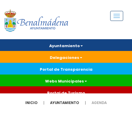
Menú
Ayuntamiento
Delegaciones
Portal de Transparencia
Webs Municipales
Portal de Turismo
INICIO
AYUNTAMIENTO
AGENDA