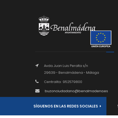
Avda. Juan Luis Peralta s/n
29639 - Benalmádena - Málaga
Centralita : 952579800
buzonciudadano@benalmadena.es
SÍGUENOS EN LAS REDES SOCIALES