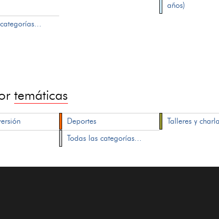
años)
categorías...
por
temáticas
versión
Deportes
Talleres y charl
Todas las categorías...