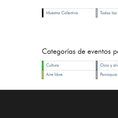
Muestra Colectiva
Todas las 
Categorías de eventos 
Cultura
Ocio y di
Aire libre
Parroquia