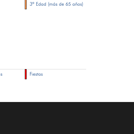
3ª Edad (más de 65 años)
as
Fiestas