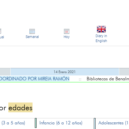
Diary in
Semanal
Hoy
ual
English
14 Enero 2021
COORDINADO POR MIREIA RAMÓN
:: Bibliotecas de Benal
por
edades
 (3 a 5 años)
Infancia (6 a 12 años)
Adolescentes (