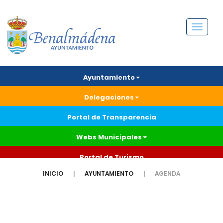
Menú
Ayuntamiento
Delegaciones
Portal de Transparencia
Webs Municipales
Portal de Turismo
INICIO
AYUNTAMIENTO
AGENDA