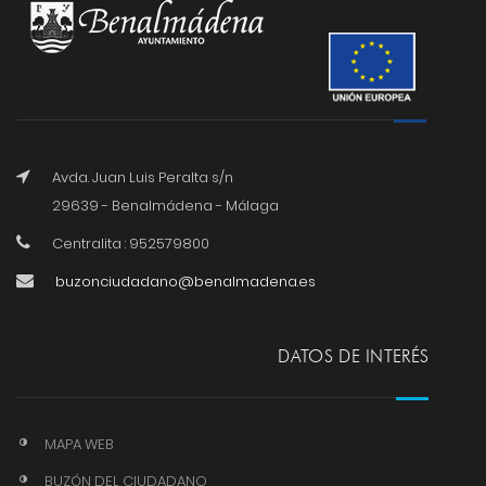
Avda. Juan Luis Peralta s/n
29639 - Benalmádena - Málaga
Centralita : 952579800
buzonciudadano@benalmadena.es
DATOS DE INTERÉS
MAPA WEB
BUZÓN DEL CIUDADANO