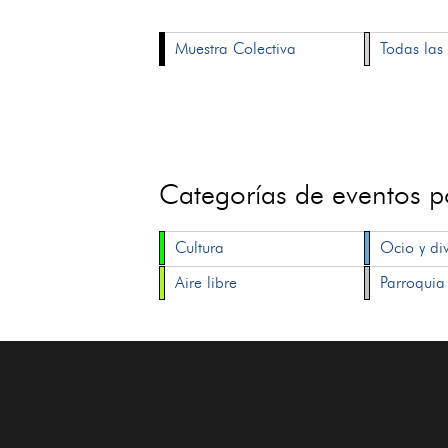
Muestra Colectiva
Todas las 
Categorías de eventos 
Cultura
Ocio y di
Aire libre
Parroquia