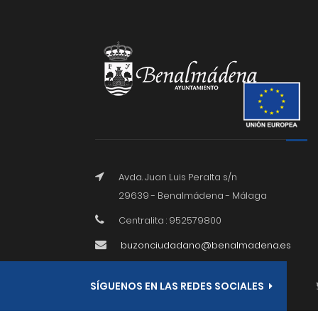
Avda. Juan Luis Peralta s/n
29639 - Benalmádena - Málaga
Centralita : 952579800
buzonciudadano@benalmadena.es
SÍGUENOS EN LAS REDES SOCIALES