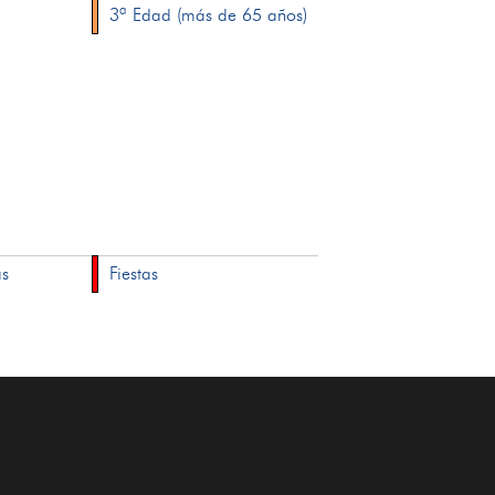
3ª Edad (más de 65 años)
as
Fiestas