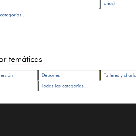
años)
categorías...
por
temáticas
versión
Deportes
Talleres y charl
Todas las categorías...