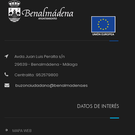
Avda. Juan Luis Peralta s/n
29639 - Benalmádena - Málaga
Centralita : 952579800
buzonciudadano@benalmadena.es
DATOS DE INTERÉS
MAPA WEB