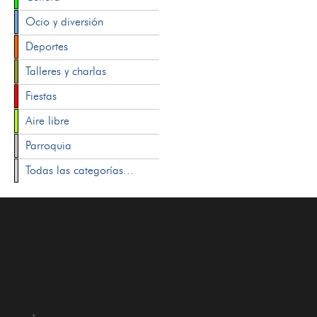
Ocio y diversión
Deportes
Talleres y charlas
Fiestas
Aire libre
Parroquia
Todas las categorías...