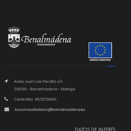
Avda. Juan Luis Peralta s/n
29639 - Benalmádena - Málaga
Centralita : 952579800
buzonciudadano@benalmadena.es
DATOS DE INTERÉS