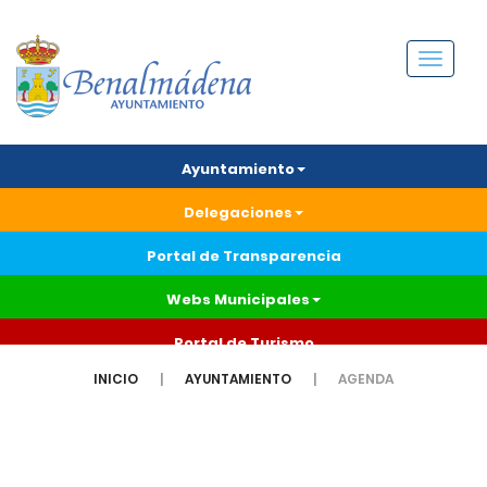
Menú
Ayuntamiento
Delegaciones
Portal de Transparencia
Webs Municipales
Portal de Turismo
INICIO
AYUNTAMIENTO
AGENDA