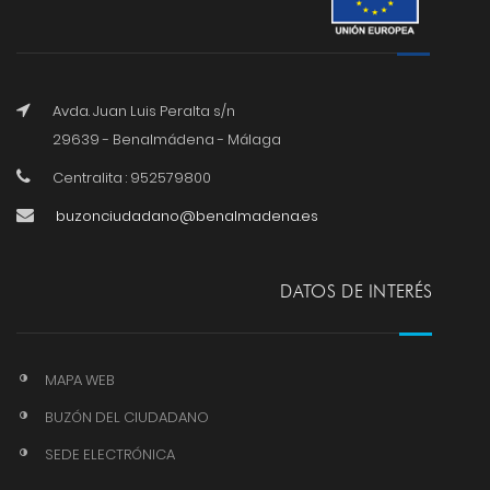
Avda. Juan Luis Peralta s/n
29639 - Benalmádena - Málaga
Centralita : 952579800
buzonciudadano@benalmadena.es
DATOS DE INTERÉS
MAPA WEB
BUZÓN DEL CIUDADANO
SEDE ELECTRÓNICA