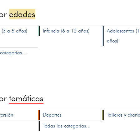
por
edades
 (3 a 5 años)
Infancia (6 a 12 años)
Adolescentes (
años)
categorías...
por
temáticas
versión
Deportes
Talleres y charl
Todas las categorías...