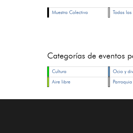
Muestra Colectiva
Todas las 
Categorías de eventos 
Cultura
Ocio y di
Aire libre
Parroquia