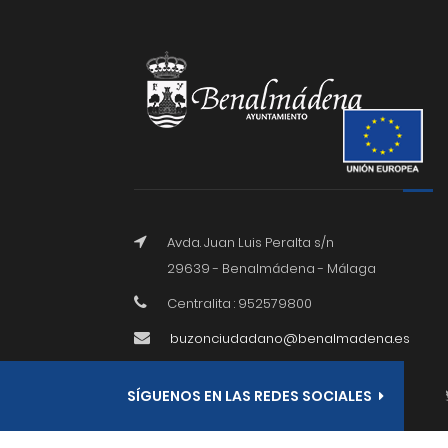
Avda. Juan Luis Peralta s/n
29639 - Benalmádena - Málaga
Centralita : 952579800
buzonciudadano@benalmadena.es
SÍGUENOS EN LAS REDES SOCIALES