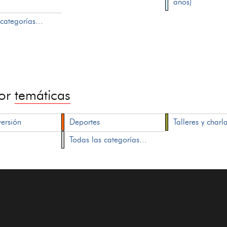
años)
categorías...
por
temáticas
versión
Deportes
Talleres y charl
Todas las categorías...