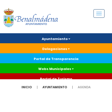
Menú
Ayuntamiento
Delegaciones
Portal de Transparencia
Webs Municipales
Portal de Turismo
INICIO
AYUNTAMIENTO
AGENDA