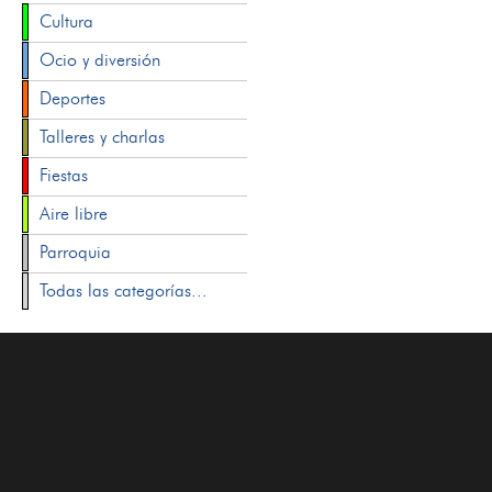
Cultura
Ocio y diversión
Deportes
Talleres y charlas
Fiestas
Aire libre
Parroquia
Todas las categorías...