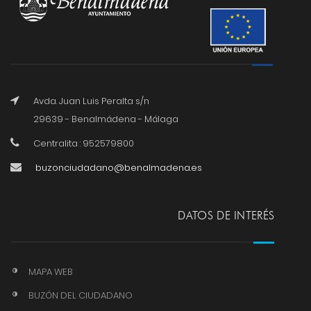
Avda. Juan Luis Peralta s/n
29639 - Benalmádena - Málaga
Centralita : 952579800
buzonciudadano@benalmadena.es
DATOS DE INTERÉS
MAPA WEB
BUZÓN DEL CIUDADANO