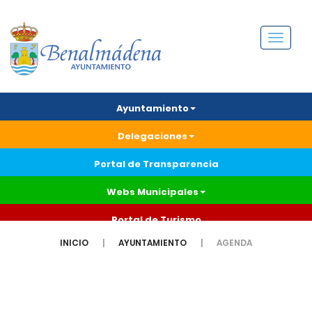
Menú
Ayuntamiento
Delegaciones
Portal de Transparencia
Webs Municipales
Portal de Turismo
INICIO
AYUNTAMIENTO
AGENDA