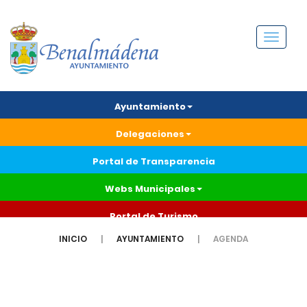
Menú
Ayuntamiento
Delegaciones
Portal de Transparencia
Webs Municipales
Portal de Turismo
INICIO
AYUNTAMIENTO
AGENDA