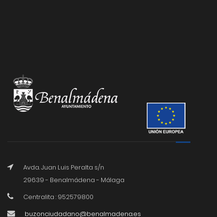
Avda. Juan Luis Peralta s/n
29639 - Benalmádena - Málaga
Centralita : 952579800
buzonciudadano@benalmadena.es