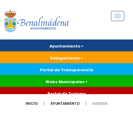
Menú
Ayuntamiento
Delegaciones
Portal de Transparencia
Webs Municipales
Portal de Turismo
INICIO
AYUNTAMIENTO
AGENDA