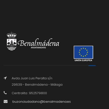
Avda. Juan Luis Peralta s/n
29639 - Benalmádena - Málaga
Centralita : 952579800
buzonciudadano@benalmadena.es