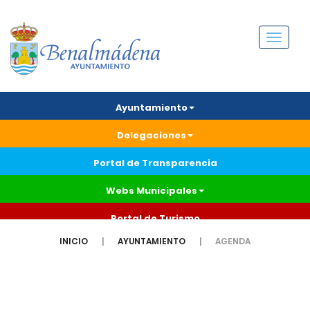
Menú
Ayuntamiento
Delegaciones
Portal de Transparencia
Webs Municipales
Portal de Turismo
INICIO
AYUNTAMIENTO
AGENDA