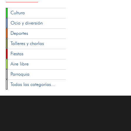
Cultura
Ocio y diversión
Deportes
Talleres y charlas
Fiestas
Aire libre
Parroquia
Todas las categorías...