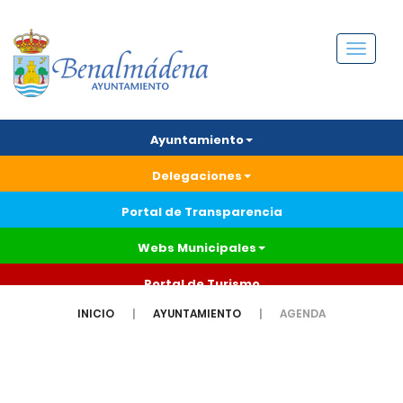
Menú
Ayuntamiento
Delegaciones
Portal de Transparencia
Webs Municipales
Portal de Turismo
INICIO
AYUNTAMIENTO
AGENDA