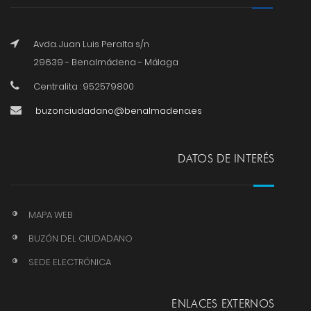
Avda. Juan Luis Peralta s/n
29639 - Benalmádena - Málaga
Centralita : 952579800
buzonciudadano@benalmadena.es
DATOS DE INTERÉS
MAPA WEB
BUZÓN DEL CIUDADANO
SEDE ELECTRÓNICA
ENLACES EXTERNOS