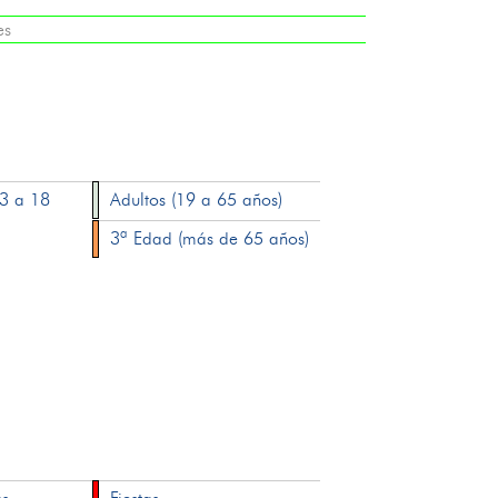
es
13 a 18
Adultos (19 a 65 años)
3ª Edad (más de 65 años)