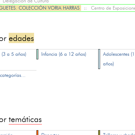
:
Delegación de Cultura
UGUETES. COLECCIÓN VORIA HARRAS
::
Centro de Exposicion
por
edades
 (3 a 5 años)
Infancia (6 a 12 años)
Adolescentes (
años)
categorías...
por
temáticas