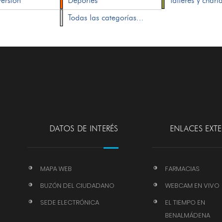
versión
Deportes
Talleres y charl
Todas las categorías...
DATOS DE INTERÉS
ENLACES EXT
MAPA WEB
FARMACIAS
BUZÓN DEL CIUDADANO
WEBCAM EN VIVO
SEDE ELECTRÓNICA
EL TIEMPO EN
BENALMÁDENA