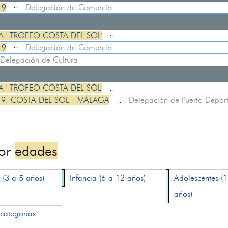
19
::
Delegación de Comercio
 ' TROFEO COSTA DEL SOL'
::
19
::
Delegación de Comercio
Delegación de Cultura
 ' TROFEO COSTA DEL SOL'
::
19. COSTA DEL SOL - MÁLAGA
::
Delegación de Puerto Deport
por
edades
 (3 a 5 años)
Infancia (6 a 12 años)
Adolescentes (
años)
categorías...