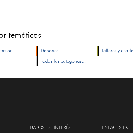
por
temáticas
versión
Deportes
Talleres y charl
Todas las categorías...
DATOS DE INTERÉS
ENLACES EXT