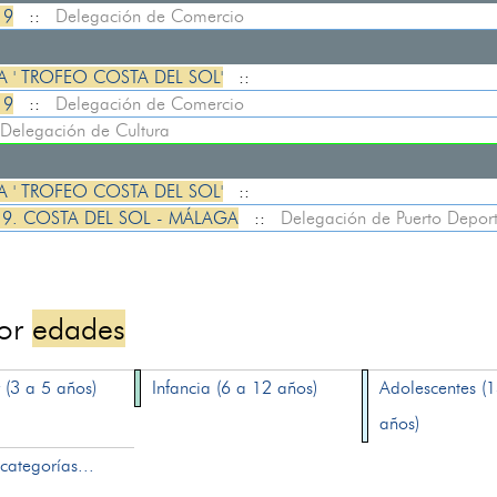
19
::
Delegación de Comercio
 ' TROFEO COSTA DEL SOL'
::
19
::
Delegación de Comercio
Delegación de Cultura
 ' TROFEO COSTA DEL SOL'
::
19. COSTA DEL SOL - MÁLAGA
::
Delegación de Puerto Deport
por
edades
 (3 a 5 años)
Infancia (6 a 12 años)
Adolescentes (
años)
categorías...