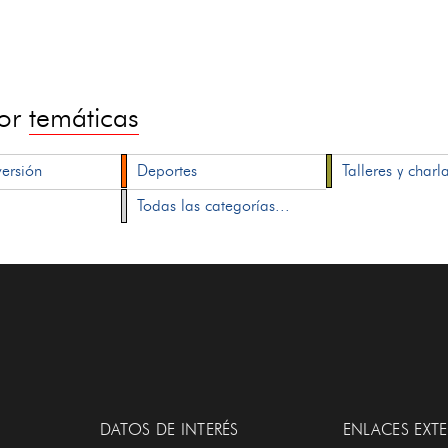
por
temáticas
versión
Deportes
Talleres y charl
Todas las categorías...
DATOS DE INTERÉS
ENLACES EXT