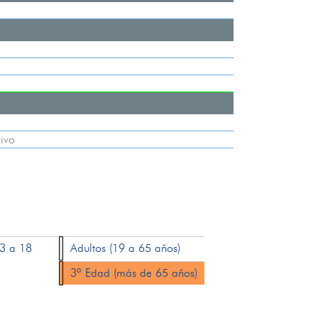
ivo
13 a 18
Adultos (19 a 65 años)
3ª Edad (más de 65 años)