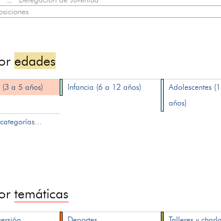
osiciones
por
edades
 (3 a 5 años)
Infancia (6 a 12 años)
Adolescentes (
años)
categorías...
por
temáticas
versión
Deportes
Talleres y charl