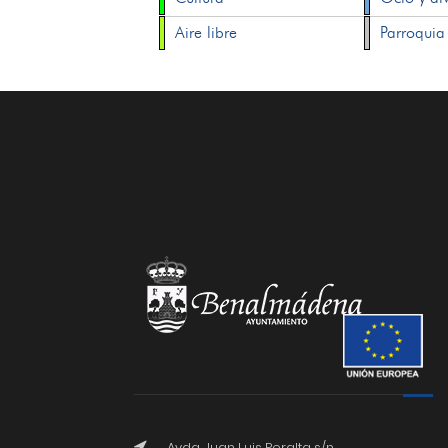
Aire libre
Parroquia
Avda. Juan Luis Peralta s/n