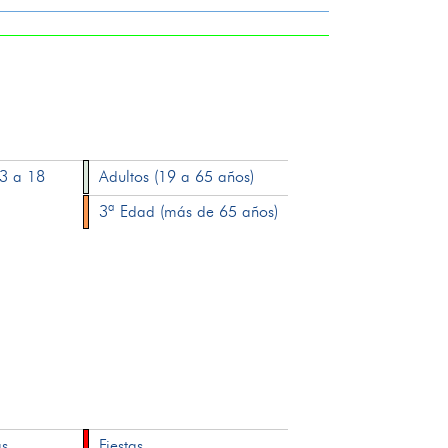
13 a 18
Adultos (19 a 65 años)
3ª Edad (más de 65 años)
as
Fiestas