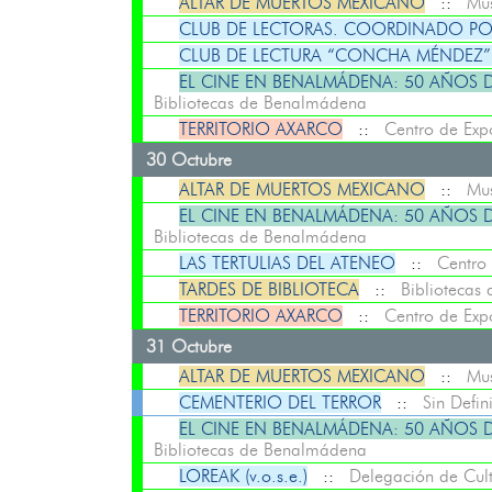
ALTAR DE MUERTOS MEXICANO
::
Mus
CLUB DE LECTORAS. COORDINADO P
CLUB DE LECTURA “CONCHA MÉNDEZ
EL CINE EN BENALMÁDENA: 50 AÑOS D
Bibliotecas de Benalmádena
TERRITORIO AXARCO
::
Centro de Exp
30 Octubre
ALTAR DE MUERTOS MEXICANO
::
Mus
EL CINE EN BENALMÁDENA: 50 AÑOS D
Bibliotecas de Benalmádena
LAS TERTULIAS DEL ATENEO
::
Centro
TARDES DE BIBLIOTECA
::
Bibliotecas
TERRITORIO AXARCO
::
Centro de Exp
31 Octubre
ALTAR DE MUERTOS MEXICANO
::
Mus
CEMENTERIO DEL TERROR
::
Sin Defini
EL CINE EN BENALMÁDENA: 50 AÑOS D
Bibliotecas de Benalmádena
LOREAK (v.o.s.e.)
::
Delegación de Cul