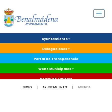
Menú
Ayuntamiento
Delegaciones
Portal de Transparencia
Webs Municipales
Portal de Turismo
INICIO
AYUNTAMIENTO
AGENDA