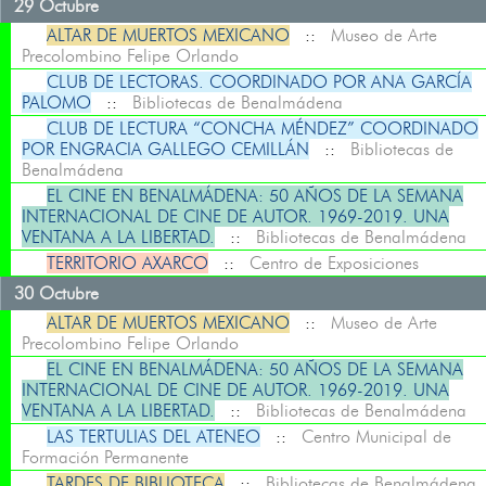
29 Octubre
ALTAR DE MUERTOS MEXICANO
::
Museo de Arte
Precolombino Felipe Orlando
CLUB DE LECTORAS. COORDINADO POR ANA GARCÍA
PALOMO
::
Bibliotecas de Benalmádena
CLUB DE LECTURA “CONCHA MÉNDEZ” COORDINADO
POR ENGRACIA GALLEGO CEMILLÁN
::
Bibliotecas de
Benalmádena
EL CINE EN BENALMÁDENA: 50 AÑOS DE LA SEMANA
INTERNACIONAL DE CINE DE AUTOR. 1969-2019. UNA
VENTANA A LA LIBERTAD.
::
Bibliotecas de Benalmádena
TERRITORIO AXARCO
::
Centro de Exposiciones
30 Octubre
ALTAR DE MUERTOS MEXICANO
::
Museo de Arte
Precolombino Felipe Orlando
EL CINE EN BENALMÁDENA: 50 AÑOS DE LA SEMANA
INTERNACIONAL DE CINE DE AUTOR. 1969-2019. UNA
VENTANA A LA LIBERTAD.
::
Bibliotecas de Benalmádena
LAS TERTULIAS DEL ATENEO
::
Centro Municipal de
Formación Permanente
TARDES DE BIBLIOTECA
::
Bibliotecas de Benalmádena