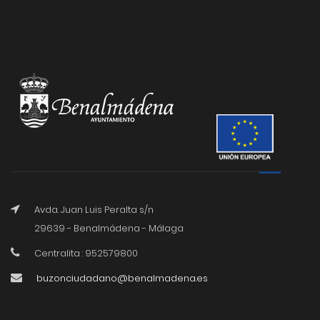
Avda. Juan Luis Peralta s/n
29639 - Benalmádena - Málaga
Centralita : 952579800
buzonciudadano@benalmadena.es