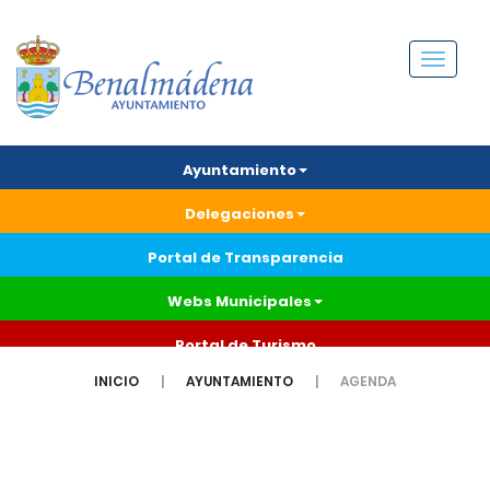
Menú
Ayuntamiento
Delegaciones
Portal de Transparencia
Webs Municipales
Portal de Turismo
INICIO
AYUNTAMIENTO
AGENDA