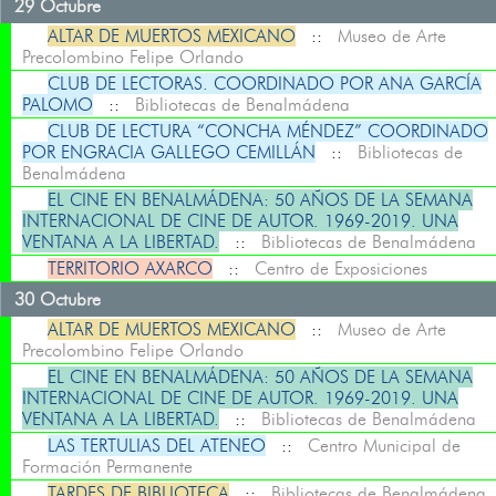
29 Octubre
ALTAR DE MUERTOS MEXICANO
::
Museo de Arte
Precolombino Felipe Orlando
CLUB DE LECTORAS. COORDINADO POR ANA GARCÍA
PALOMO
::
Bibliotecas de Benalmádena
CLUB DE LECTURA “CONCHA MÉNDEZ” COORDINADO
POR ENGRACIA GALLEGO CEMILLÁN
::
Bibliotecas de
Benalmádena
EL CINE EN BENALMÁDENA: 50 AÑOS DE LA SEMANA
INTERNACIONAL DE CINE DE AUTOR. 1969-2019. UNA
VENTANA A LA LIBERTAD.
::
Bibliotecas de Benalmádena
TERRITORIO AXARCO
::
Centro de Exposiciones
30 Octubre
ALTAR DE MUERTOS MEXICANO
::
Museo de Arte
Precolombino Felipe Orlando
EL CINE EN BENALMÁDENA: 50 AÑOS DE LA SEMANA
INTERNACIONAL DE CINE DE AUTOR. 1969-2019. UNA
VENTANA A LA LIBERTAD.
::
Bibliotecas de Benalmádena
LAS TERTULIAS DEL ATENEO
::
Centro Municipal de
Formación Permanente
TARDES DE BIBLIOTECA
::
Bibliotecas de Benalmádena