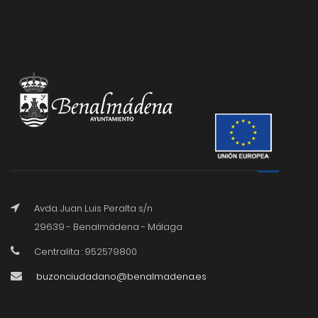
Avda. Juan Luis Peralta s/n
29639 - Benalmádena - Málaga
Centralita : 952579800
buzonciudadano@benalmadena.es