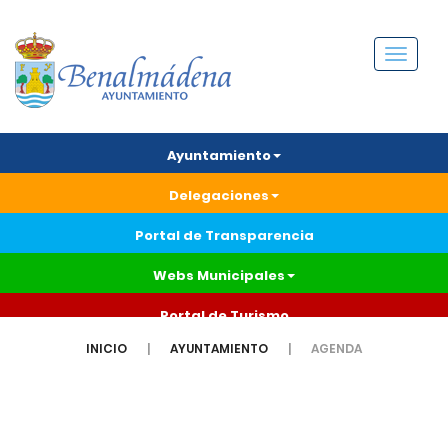
Menú
Ayuntamiento
Delegaciones
Portal de Transparencia
Webs Municipales
Portal de Turismo
INICIO
AYUNTAMIENTO
AGENDA