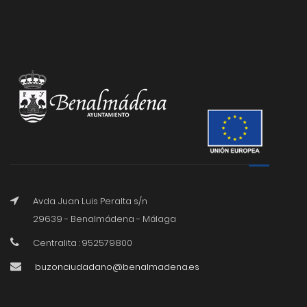
Avda. Juan Luis Peralta s/n
29639 - Benalmádena - Málaga
Centralita : 952579800
buzonciudadano@benalmadena.es