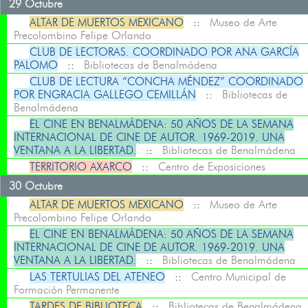
29 Octubre
ALTAR DE MUERTOS MEXICANO
::
Museo de Arte
Precolombino Felipe Orlando
CLUB DE LECTORAS. COORDINADO POR ANA GARCÍA
PALOMO
::
Bibliotecas de Benalmádena
CLUB DE LECTURA “CONCHA MÉNDEZ” COORDINADO
POR ENGRACIA GALLEGO CEMILLÁN
::
Bibliotecas de
Benalmádena
EL CINE EN BENALMÁDENA: 50 AÑOS DE LA SEMANA
INTERNACIONAL DE CINE DE AUTOR. 1969-2019. UNA
VENTANA A LA LIBERTAD.
::
Bibliotecas de Benalmádena
TERRITORIO AXARCO
::
Centro de Exposiciones
30 Octubre
ALTAR DE MUERTOS MEXICANO
::
Museo de Arte
Precolombino Felipe Orlando
EL CINE EN BENALMÁDENA: 50 AÑOS DE LA SEMANA
INTERNACIONAL DE CINE DE AUTOR. 1969-2019. UNA
VENTANA A LA LIBERTAD.
::
Bibliotecas de Benalmádena
LAS TERTULIAS DEL ATENEO
::
Centro Municipal de
Formación Permanente
TARDES DE BIBLIOTECA
::
Bibliotecas de Benalmádena