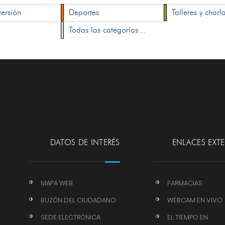
versión
Deportes
Talleres y charl
Todas las categorías...
DATOS DE INTERÉS
ENLACES EXT
MAPA WEB
FARMACIAS
BUZÓN DEL CIUDADANO
WEBCAM EN VIVO
SEDE ELECTRÓNICA
EL TIEMPO EN