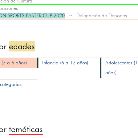
ción de Cultura
osiciones
N SPORTS EASTER CUP 2020
::
Delegación de Deportes
por
edades
 (3 a 5 años)
Infancia (6 a 12 años)
Adolescentes (
años)
categorías...
por
temáticas