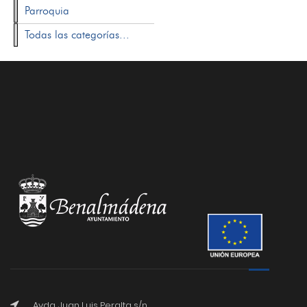
Parroquia
Todas las categorías...
Avda. Juan Luis Peralta s/n