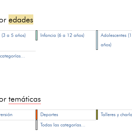
por
edades
 (3 a 5 años)
Infancia (6 a 12 años)
Adolescentes (
años)
categorías...
por
temáticas
versión
Deportes
Talleres y charl
Todas las categorías...