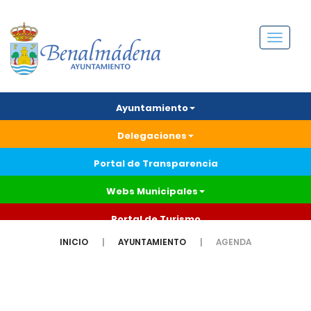
Menú
Ayuntamiento
Delegaciones
Portal de Transparencia
Webs Municipales
Portal de Turismo
INICIO
AYUNTAMIENTO
AGENDA