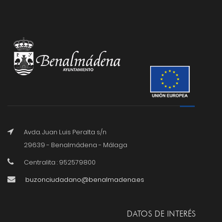
Avda. Juan Luis Peralta s/n
29639 - Benalmádena - Málaga
Centralita : 952579800
buzonciudadano@benalmadena.es
DATOS DE INTERÉS