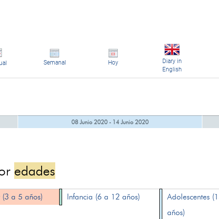
Diary in
Semanal
Hoy
ual
English
08 Junio 2020 - 14 Junio 2020
por
edades
 (3 a 5 años)
Infancia (6 a 12 años)
Adolescentes (
años)