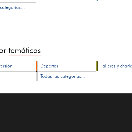
categorías...
por
temáticas
versión
Deportes
Talleres y charl
Todas las categorías...