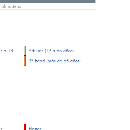
enalmádena
13 a 18
Adultos (19 a 65 años)
3ª Edad (más de 65 años)
as
Fiestas