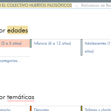
N EL COLECTIVO HUERTOS FILOSÓFICOS
::
Bibliotecas de B
por
edades
 (3 a 5 años)
Infancia (6 a 12 años)
Adolescentes (
años)
categorías...
por
temáticas
versión
Deportes
Talleres y charl