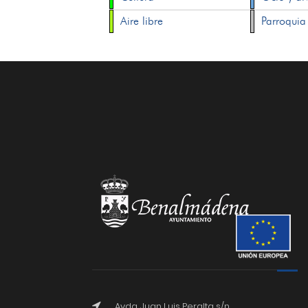
Aire libre
Parroquia
Avda. Juan Luis Peralta s/n