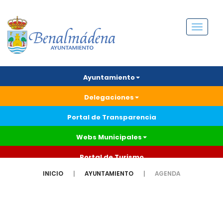
Menú
Ayuntamiento
Delegaciones
Portal de Transparencia
Webs Municipales
Portal de Turismo
INICIO
AYUNTAMIENTO
AGENDA