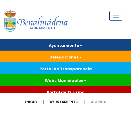
Menú
Ayuntamiento
Delegaciones
Portal de Transparencia
Webs Municipales
Portal de Turismo
INICIO
AYUNTAMIENTO
AGENDA