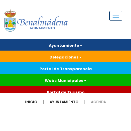
Menú
Ayuntamiento
Delegaciones
Portal de Transparencia
Webs Municipales
Portal de Turismo
INICIO
AYUNTAMIENTO
AGENDA