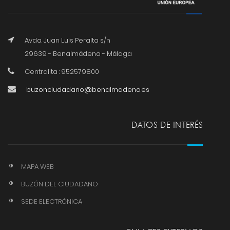
Avda. Juan Luis Peralta s/n
29639 - Benalmádena - Málaga
Centralita : 952579800
buzonciudadano@benalmadena.es
DATOS DE INTERÉS
MAPA WEB
BUZÓN DEL CIUDADANO
SEDE ELECTRÓNICA