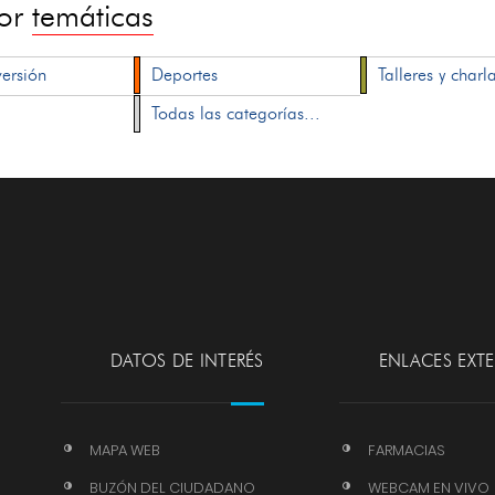
por
temáticas
versión
Deportes
Talleres y charl
Todas las categorías...
DATOS DE INTERÉS
ENLACES EXT
MAPA WEB
FARMACIAS
BUZÓN DEL CIUDADANO
WEBCAM EN VIVO