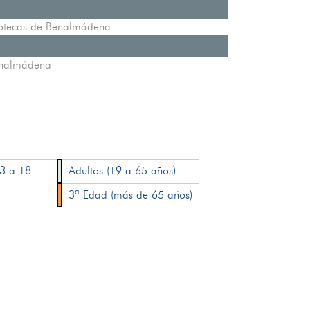
iotecas de Benalmádena
enalmádena
13 a 18
Adultos (19 a 65 años)
3ª Edad (más de 65 años)