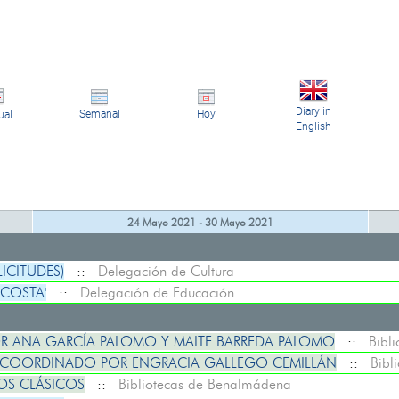
Diary in
Semanal
Hoy
ual
English
24 Mayo 2021 - 30 Mayo 2021
LICITUDES)
::
Delegación de Cultura
 COSTA'
::
Delegación de Educación
R ANA GARCÍA PALOMO Y MAITE BARREDA PALOMO
::
Bibl
. COORDINADO POR ENGRACIA GALLEGO CEMILLÁN
::
Bibl
OS CLÁSICOS
::
Bibliotecas de Benalmádena