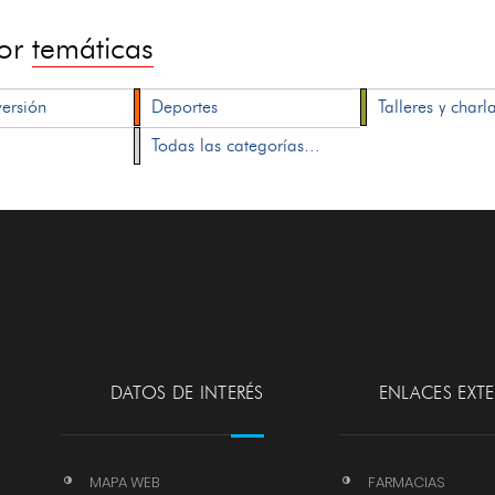
por
temáticas
versión
Deportes
Talleres y charl
Todas las categorías...
DATOS DE INTERÉS
ENLACES EXT
MAPA WEB
FARMACIAS