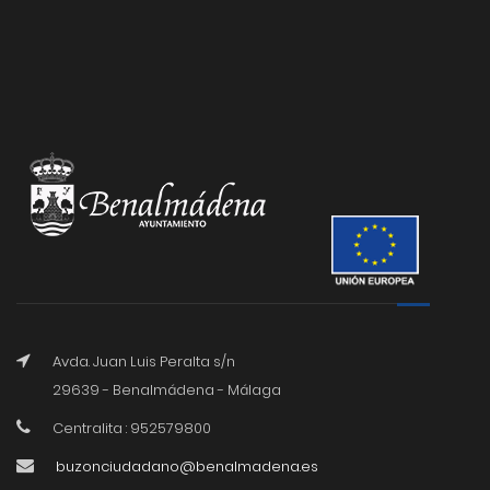
Avda. Juan Luis Peralta s/n
29639 - Benalmádena - Málaga
Centralita : 952579800
buzonciudadano@benalmadena.es