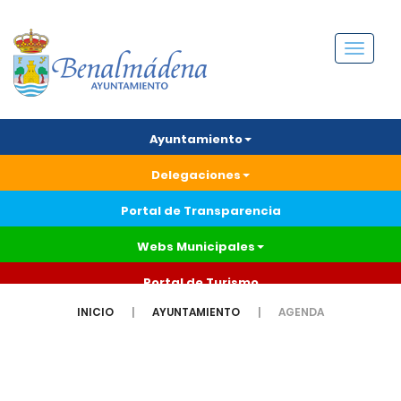
Menú
Ayuntamiento
Delegaciones
Portal de Transparencia
Webs Municipales
Portal de Turismo
INICIO
AYUNTAMIENTO
AGENDA