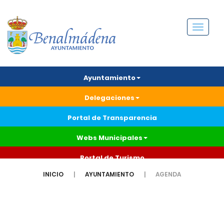
Menú
Ayuntamiento
Delegaciones
Portal de Transparencia
Webs Municipales
Portal de Turismo
INICIO
AYUNTAMIENTO
AGENDA