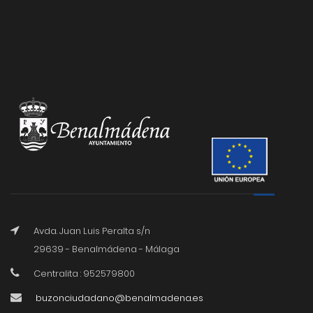
Avda. Juan Luis Peralta s/n
29639 - Benalmádena - Málaga
Centralita : 952579800
buzonciudadano@benalmadena.es