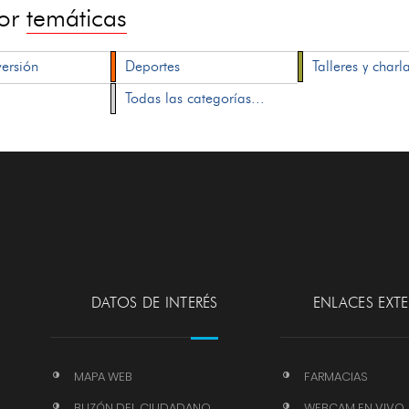
por
temáticas
versión
Deportes
Talleres y charl
Todas las categorías...
DATOS DE INTERÉS
ENLACES EXT
MAPA WEB
FARMACIAS
BUZÓN DEL CIUDADANO
WEBCAM EN VIVO