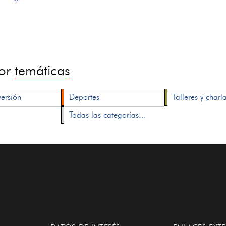
por
temáticas
versión
Deportes
Talleres y charl
Todas las categorías...